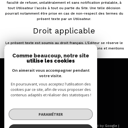
faculté de refuser, unilatéralement et sans notification préalable, à
tout Utilisateur l'accès à tout ou partie du Site. Une telle décision
pourrait notamment être prise en cas de non-respect des termes du
présent texte par un Utilisateur.
Droit applicable
Le présent texte est soumis au droit français. L'Editeur se réserve le
droit d'en amender à tout moment les termes, conditions et mentions
d'avertissement.
Comme beaucoup, notre site
utilise les cookies
se
connecter
On aimerait vous accompagner pendant
votre visite.
espace propriétaire
En poursuivant, vous acceptez l'utilisation des
cookies par ce site, afin de vous proposer des
nous
contenus adaptés et réaliser des statistiques !
suivre
PARAMÉTRER
© 2026 | Tous droits réservés | Traduction powered by Google |