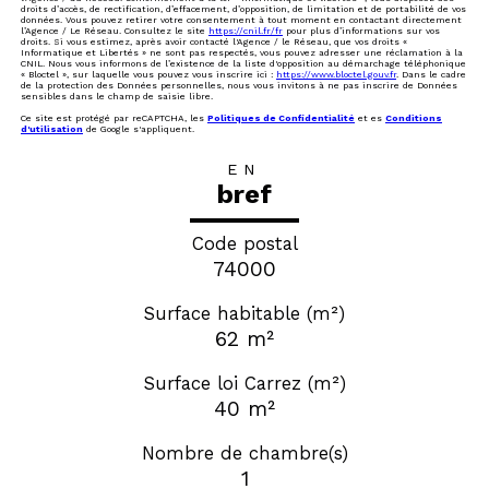
droits d’accès, de rectification, d’effacement, d’opposition, de limitation et de portabilité de vos
données. Vous pouvez retirer votre consentement à tout moment en contactant directement
l’Agence / Le Réseau. Consultez le site
https://cnil.fr/fr
pour plus d’informations sur vos
droits. Si vous estimez, après avoir contacté l'Agence / le Réseau, que vos droits «
Informatique et Libertés » ne sont pas respectés, vous pouvez adresser une réclamation à la
CNIL. Nous vous informons de l’existence de la liste d'opposition au démarchage téléphonique
« Bloctel », sur laquelle vous pouvez vous inscrire ici :
https://www.bloctel.gouv.fr
. Dans le cadre
de la protection des Données personnelles, nous vous invitons à ne pas inscrire de Données
sensibles dans le champ de saisie libre.
Ce site est protégé par reCAPTCHA, les
Politiques de Confidentialité
et es
Conditions
d'utilisation
de Google s'appliquent.
EN
bref
Code postal
74000
Surface habitable (m²)
62 m²
Surface loi Carrez (m²)
40 m²
Nombre de chambre(s)
1