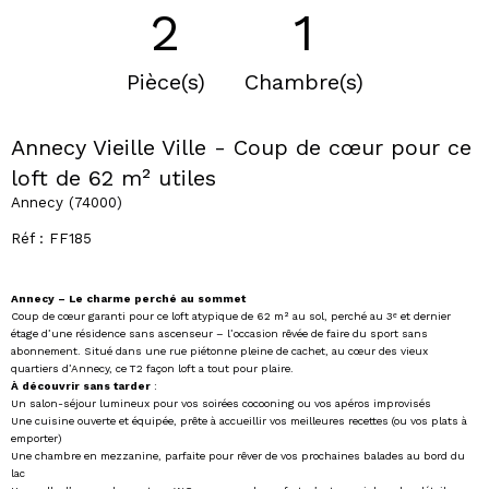
2
1
Pièce(s)
Chambre(s)
Annecy Vieille Ville - Coup de cœur pour ce
loft de 62 m² utiles
Annecy (74000)
Réf : FF185
Annecy – Le charme perché au sommet
Coup de cœur garanti pour ce loft atypique de 62 m² au sol, perché au 3ᵉ et dernier
étage d’une résidence sans ascenseur – l’occasion rêvée de faire du sport sans
abonnement. Situé dans une rue piétonne pleine de cachet, au cœur des vieux
quartiers d’Annecy, ce T2 façon loft a tout pour plaire.
À découvrir sans tarder
:
Un salon-séjour lumineux pour vos soirées cocooning ou vos apéros improvisés
Une cuisine ouverte et équipée, prête à accueillir vos meilleures recettes (ou vos plats à
emporter)
Une chambre en mezzanine, parfaite pour rêver de vos prochaines balades au bord du
lac