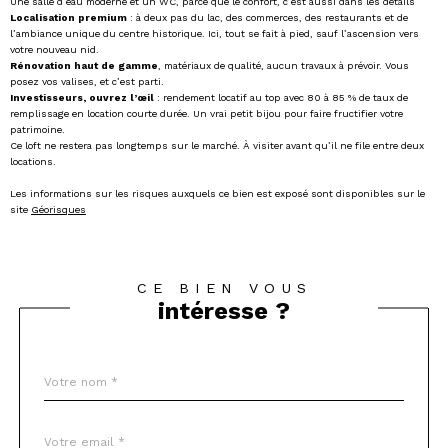
Une salle d’eau moderne et un WC, parce que le confort, c’est aussi dans les détails
Localisation premium
: à deux pas du lac, des commerces, des restaurants et de
l’ambiance unique du centre historique. Ici, tout se fait à pied, sauf l’ascension vers
votre nouveau nid.
Rénovation haut de gamme
, matériaux de qualité, aucun travaux à prévoir. Vous
posez vos valises, et c’est parti.
Investisseurs, ouvrez l’œil
: rendement locatif au top avec 80 à 85 % de taux de
remplissage en location courte durée. Un vrai petit bijou pour faire fructifier votre
patrimoine.
Ce loft ne restera pas longtemps sur le marché. À visiter avant qu’il ne file entre deux
locations.
Les informations sur les risques auxquels ce bien est exposé sont disponibles sur le
site
Géorisques
CE BIEN VOUS
intéresse ?
Nom
Fieldset
*
par
défaut
email
*