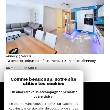
voir le bien
Annecy (74600)
T3 avec extérieur rare à Balmont, à 5 minutes d’Annecy
66 m²
-
379 500 €
Comme beaucoup, notre site
utilise les cookies
se
connecter
On aimerait vous accompagner pendant
votre visite.
espace propriétaire
En poursuivant, vous acceptez l'utilisation des
cookies par ce site, afin de vous proposer des