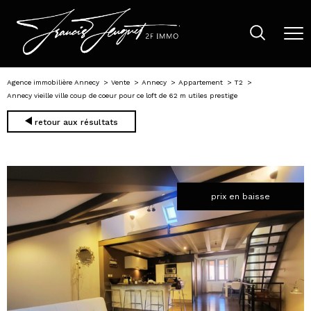
Agence immobilière Annecy
Vente
Annecy
Appartement
T2
Annecy vieille ville coup de coeur pour ce loft de 62 m utiles prestige
retour aux résultats
prix en baisse