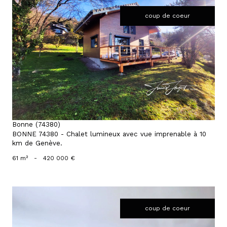
coup de coeur
voir le bien
Bonne (74380)
BONNE 74380 - Chalet lumineux avec vue imprenable à 10
km de Genève.
61 m²
-
420 000 €
coup de coeur