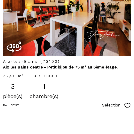
voir le
bien
Aix-les-Bains (73100)
Aix les Bains centre - Petit bijou de 75 m² au 6ème étage.
75,50 m²
-
359 000 €
3
1
pièce(s)
chambre(s)
Sélection
Réf : FF137
Sél