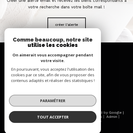
Créer une alerte email et recevez les biens correspondants à
votre recherche dans votre boîte mail !
créer l'alerte
Comme beaucoup, notre site
utilise les cookies
se
connecter
On aimerait vous accompagner pendant
votre visite.
espace propriétaire
En poursuivant, vous acceptez l'utilisation des
cookies par ce site, afin de vous proposer des
nous
contenus adaptés et réaliser des statistiques !
suivre
PARAMÉTRER
© 2026 | Tous droits réservés | Traduction powered by Google |
TOUT ACCEPTER
Nos honoraires
Plan du site
Mentions légales
Admin
Partenaires
Politique RGPD
Cookies