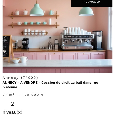
nouveauté
voir le
bien
Annecy (74000)
ANNECY - A VENDRE - Cession de droit au bail dans rue
piétonne.
97 m²
-
190 000 €
2
niveau(x)