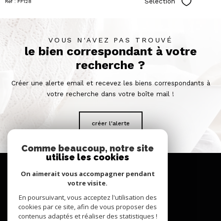
Sélection
Réf : FF128
Sélectionn
VOUS N'AVEZ PAS TROUVÉ
le bien correspondant à votre
recherche ?
Créer une alerte email et recevez les biens correspondants à
votre recherche dans votre boîte mail !
créer l'alerte
Comme beaucoup, notre site
utilise les cookies
se
connecter
On aimerait vous accompagner pendant
votre visite.
espace propriétaire
En poursuivant, vous acceptez l'utilisation des
cookies par ce site, afin de vous proposer des
nous
contenus adaptés et réaliser des statistiques !