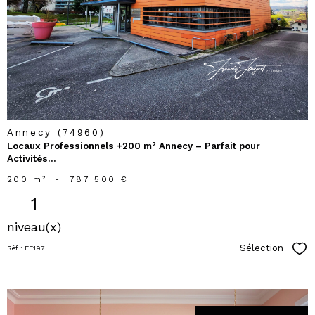
bien
Annecy (74960)
Locaux Professionnels +200 m² Annecy – Parfait pour
Activités...
200 m²
-
787 500 €
1
niveau(x)
Sélection
Réf : FF197
Sél