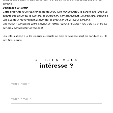
durable.
L’exigence 2F IMMO
Cette propriété réunit les fondamentaux du luxe minimaliste : la pureté des lignes, la
qualité des volumes, la lumière, la discrétion, l’emplacement. Un bien rare, destiné à
une clientèle recherchant la sobriété, la précision et la valeur pérenne.
Une visite ? Contactez votre agence 2F-IMMO Francis FEUGNET +33 7 82 40 91 85 ou
par mail contact@2f-immo.cool
Les informations sur les risques auxquels ce bien est exposé sont disponibles sur le
site
Géorisques
CE BIEN VOUS
intéresse ?
Nom
Fieldset
*
par
défaut
email
*
Téléphone