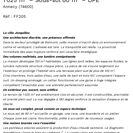
1 025 m² – Sous-sol 80 m² – DPE
Annecy (74600)
Réf : FF205
La villa Jonquilles
Une architecture discrète, une présence affirmée
Dans le secteur privilégié de Balmont, cette maison s’inscrit dans un environnement
calme et verdoyant. L’adresse est rare. La tranquillité est réelle. La proximité
immédiate des axes majeurs renforce son caractère stratégique.
Des volumes maîtrisés, une lumière omniprésente
La maison développe 150 m² habitables. Les lignes sont nettes, les espaces fluides, la
lumière naturelle structure chaque pièce. La pièce de vie s’ouvre largement sur
l’extérieur et prolonge l’habitat vers une terrasse plein sud de plus de 100 m².
Cinq chambres, trois salles d’eau, une salle de bain et trois WC composent l’espace
nuit. Un dressing aménagé, un cellier fonctionnel et une gaine à linge intégrée
complètent l’ensemble avec une sobriété parfaitement assumée.
Un extérieur pur, ouvert, sans artifice
Le terrain de 1
025 m² est entièrement clos et sécurisé. Il est constructible, piscinable
et orienté plein sud. La vue dégagée à 180 degrés renforce la sensation d’espace et de
liberté.
Un sous-sol complet, pensé comme un espace technique
Le sous-sol de 80 m² accueille un garage, une cave, une buanderie et un atelier.
Chaque zone est claire, fonctionnelle, prête à accueillir de nouveaux usages.
Une maison tournée vers l’essentiel
Les panneaux solaires assurent la production d’eau chaude sanitaire. Le diagnostic
énergétique classe le bien en catégorie C. La construction est saine, entretenue,