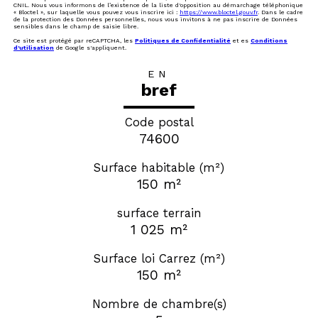
CNIL. Nous vous informons de l’existence de la liste d'opposition au démarchage téléphonique
« Bloctel », sur laquelle vous pouvez vous inscrire ici :
https://www.bloctel.gouv.fr
. Dans le cadre
de la protection des Données personnelles, nous vous invitons à ne pas inscrire de Données
sensibles dans le champ de saisie libre.
Ce site est protégé par reCAPTCHA, les
Politiques de Confidentialité
et es
Conditions
d'utilisation
de Google s'appliquent.
EN
bref
Code postal
74600
Surface habitable (m²)
150 m²
surface terrain
1 025 m²
Surface loi Carrez (m²)
150 m²
Nombre de chambre(s)