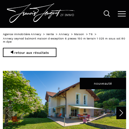
Agence immobilière Annecy
Vente
Annecy
Maison
T6
Annecy seynod balmont maison d exception 6 pieces 150 m terrain 1 025 m sous sol 80
m dpe
retour aux résultats
nouveauté