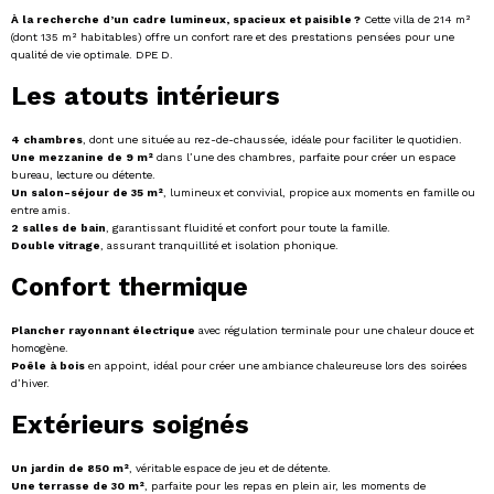
À la recherche d’un cadre lumineux, spacieux et paisible ?
Cette villa de 214 m²
(dont 135 m² habitables) offre un confort rare et des prestations pensées pour une
qualité de vie optimale. DPE D.
Les atouts intérieurs
4 chambres
, dont une située au rez-de-chaussée, idéale pour faciliter le quotidien.
Une mezzanine de 9 m²
dans l’une des chambres, parfaite pour créer un espace
bureau, lecture ou détente.
Un salon-séjour de 35 m²
, lumineux et convivial, propice aux moments en famille ou
entre amis.
2 salles de bain
, garantissant fluidité et confort pour toute la famille.
Double vitrage
, assurant tranquillité et isolation phonique.
Confort thermique
Plancher rayonnant électrique
avec régulation terminale pour une chaleur douce et
homogène.
Poêle à bois
en appoint, idéal pour créer une ambiance chaleureuse lors des soirées
d’hiver.
Extérieurs soignés
Un jardin de 850 m²
, véritable espace de jeu et de détente.
Une terrasse de 30 m²
, parfaite pour les repas en plein air, les moments de