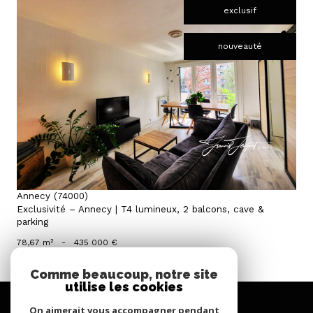
exclusif
nouveauté
voir le bien
Annecy (74000)
Exclusivité – Annecy | T4 lumineux, 2 balcons, cave &
parking
78,67 m²
-
435 000 €
Comme beaucoup, notre site
utilise les cookies
se
connecter
On aimerait vous accompagner pendant