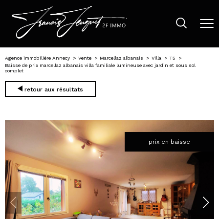
Agence immobilière Annecy
Vente
Marcellaz albanais
Villa
T5
Baisse de prix marcellaz albanais villa familiale lumineuse avec jardin et sous sol
complet
retour aux résultats
prix en baisse