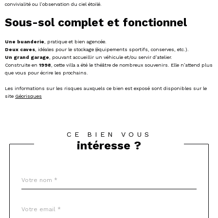
convivialité ou l’observation du ciel étoilé.
Sous-sol complet et fonctionnel
Une buanderie
, pratique et bien agencée.
Deux caves
, idéales pour le stockage (équipements sportifs, conserves, etc.).
Un grand garage
, pouvant accueillir un véhicule et/ou servir d’atelier.
Construite en
1998
, cette villa a été le théâtre de nombreux souvenirs. Elle n’attend plus
que vous pour écrire les prochains.
Les informations sur les risques auxquels ce bien est exposé sont disponibles sur le
site
Géorisques
CE BIEN VOUS
intéresse ?
Nom
Fieldset
*
par
défaut
email
*