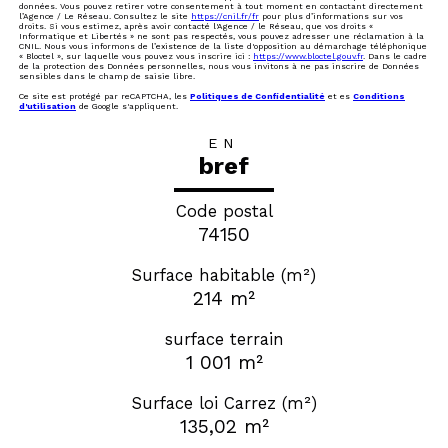
données. Vous pouvez retirer votre consentement à tout moment en contactant directement
l’Agence / Le Réseau. Consultez le site
https://cnil.fr/fr
pour plus d’informations sur vos
droits. Si vous estimez, après avoir contacté l'Agence / le Réseau, que vos droits «
Informatique et Libertés » ne sont pas respectés, vous pouvez adresser une réclamation à la
CNIL. Nous vous informons de l’existence de la liste d'opposition au démarchage téléphonique
« Bloctel », sur laquelle vous pouvez vous inscrire ici :
https://www.bloctel.gouv.fr
. Dans le cadre
de la protection des Données personnelles, nous vous invitons à ne pas inscrire de Données
sensibles dans le champ de saisie libre.
Ce site est protégé par reCAPTCHA, les
Politiques de Confidentialité
et es
Conditions
d'utilisation
de Google s'appliquent.
EN
bref
Code postal
74150
Surface habitable (m²)
214 m²
surface terrain
1 001 m²
Surface loi Carrez (m²)
135,02 m²