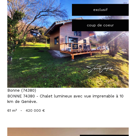
exclusif
coup de coeur
voir le bien
Bonne (74380)
BONNE 74380 - Chalet lumineux avec vue imprenable à 10
km de Genève.
61 m²
-
420 000 €