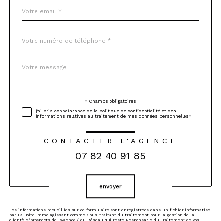
email
*
Téléphone
*
Message
Fieldset
*
par
défaut
* Champs obligatoires
Validation
j'ai pris connaissance de la politique de confidentialité et des
informations relatives au traitement de mes données personnelles*
CONTACTER L'AGENCE
07 82 40 91 85
Validation
envoyer
Les informations recueillies sur ce formulaire sont enregistrées dans un fichier informatisé
par La Boite Immo agissant comme Sous-traitant du traitement pour la gestion de la
clientèle/prospects de l'Agence / du Réseau qui reste Responsable du Traitement de vos