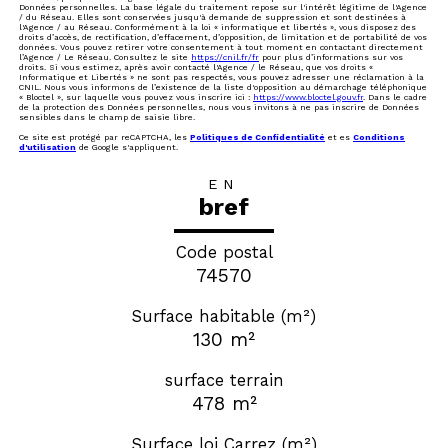
Données personnelles. La base légale du traitement repose sur l'intérêt légitime de l'Agence
/ du Réseau. Elles sont conservées jusqu'à demande de suppression et sont destinées à
l'Agence / au Réseau. Conformément à la loi « informatique et libertés », vous disposez des
droits d’accès, de rectification, d’effacement, d’opposition, de limitation et de portabilité de vos
données. Vous pouvez retirer votre consentement à tout moment en contactant directement
l’Agence / Le Réseau. Consultez le site
https://cnil.fr/fr
pour plus d’informations sur vos
droits. Si vous estimez, après avoir contacté l'Agence / le Réseau, que vos droits «
Informatique et Libertés » ne sont pas respectés, vous pouvez adresser une réclamation à la
CNIL. Nous vous informons de l’existence de la liste d'opposition au démarchage téléphonique
« Bloctel », sur laquelle vous pouvez vous inscrire ici :
https://www.bloctel.gouv.fr
. Dans le cadre
de la protection des Données personnelles, nous vous invitons à ne pas inscrire de Données
sensibles dans le champ de saisie libre.
Ce site est protégé par reCAPTCHA, les
Politiques de Confidentialité
et es
Conditions
d'utilisation
de Google s'appliquent.
EN
bref
Code postal
74570
Surface habitable (m²)
130 m²
surface terrain
478 m²
Surface loi Carrez (m²)