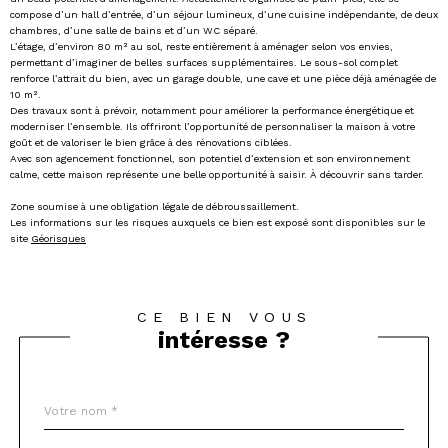
compose d’un hall d’entrée, d’un séjour lumineux, d’une cuisine indépendante, de deux
chambres, d’une salle de bains et d’un WC séparé.
L’étage, d’environ 80 m² au sol, reste entièrement à aménager selon vos envies,
permettant d’imaginer de belles surfaces supplémentaires. Le sous-sol complet
renforce l’attrait du bien, avec un garage double, une cave et une pièce déjà aménagée de
10 m².
Des travaux sont à prévoir, notamment pour améliorer la performance énergétique et
moderniser l’ensemble. Ils offriront l’opportunité de personnaliser la maison à votre
goût et de valoriser le bien grâce à des rénovations ciblées.
Avec son agencement fonctionnel, son potentiel d’extension et son environnement
calme, cette maison représente une belle opportunité à saisir. À découvrir sans tarder.
Zone soumise à une obligation légale de débroussaillement.
Les informations sur les risques auxquels ce bien est exposé sont disponibles sur le
site
Géorisques
CE BIEN VOUS
intéresse ?
Nom
Fieldset
*
par
défaut