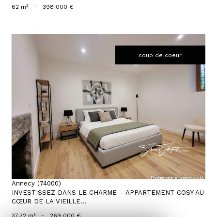
62 m²
-
398 000 €
coup de coeur
voir le bien
Annecy (74000)
INVESTISSEZ DANS LE CHARME – APPARTEMENT COSY AU
CŒUR DE LA VIEILLE...
37,32 m²
-
269 000 €